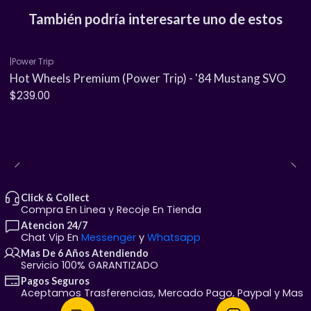
También podría interesarte uno de estos
Cuerpo y base de metal (Real Riders).
|
Power Trip
Hot Wheels Premium (Power Trip) - '84 Mustang SVO
$239.00
Llantas de goma para un rodado auténtico.
Detalles de pintura premium y piezas icónicas.
Click & Collect
¿Cómo los adquieres?
Compra En Linea y Recoje En Tienda
Recolección local:
Visítanos en Calle Felipe Ángeles
Atencion 24/7
Chat Vip En
Messenger
y
Whatsapp
(justo frente a la Secundaria Federal #8), Chihuahua,
Mas De 6 Años Atendiendo
Chih.
Servicio 100% GARANTIZADO
​Envíos:
¡Llegamos a toda la República Mexicana!
Pagos Seguros
Aceptamos Trasferencias, Mercado Pago, Paypal y Mas