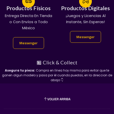
Productos Físicos
Productos Físicos
Productos Digitales
Productos Digitales
Entrega Directa En Tienda
¡Servicio Garantizado!
¡Juegos y Licencias Al
100% Garantizado
o Con Envíos a Todo
Manda Mensaje:
Entregas En Chat Vip
Instante, Sin Esperas!
México
👇
Messenger
Messenger
​¡No dejes que se escapen de tu vitrina! Mándanos
Messenger
Messenger
mensaje directo y aparta el tuyo.
🏪 Click & Collect
Asegura tu pieza:
Compra en línea hoy mismo para evitar que te
ganen algun modelo y pasa por él cuando puedas, en la direccion de
abajo 👇
VOLVER ARRIBA