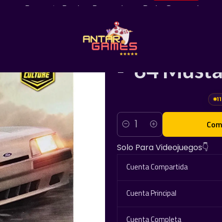
¡Pregunta Por Las Promociones De La Semana!
|
Hot Wheels
- '84 Must
11
Com
Cantidad
Solo Para Videojuegos👇
Cuenta Compartida
Cuenta Principal
Cuenta Completa