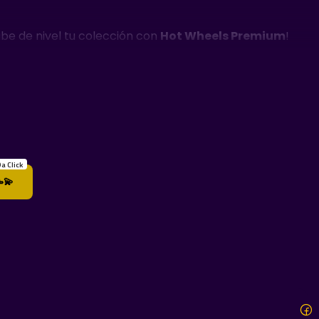
ube de nivel tu colección con
Hot Wheels Premium
!
as de alta calidad. Si buscas ese peso real y el detalle
a Click
💫
al Riders).
odado auténtico.
m y piezas icónicas.