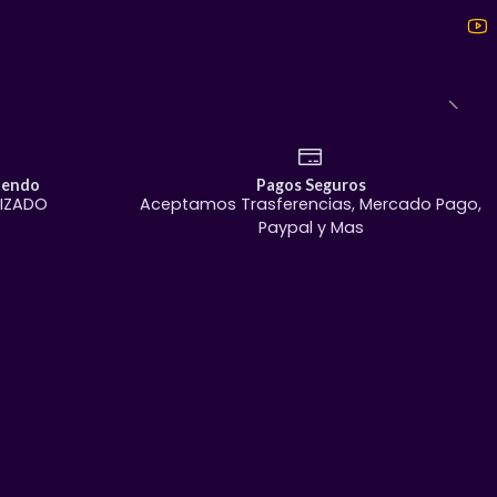
os en Calle Felipe Ángeles (justo frente a la Secundaria
ih.
a República Mexicana!
iendo
Pagos Seguros
TIZADO
Aceptamos Trasferencias, Mercado Pago,
Paypal y Mas
e tu vitrina! Mándanos mensaje directo y aparta el tuyo.