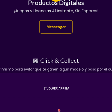
Productos Digitales
Productos Digitales
¡Juegos y Licencias Al Instante, Sin Esperas!
100% Garantizado
Entregas En Chat Vip
👇
Messenger
Messenger
🏪 Click & Collect
mismo para evitar que te ganen algun modelo y pasa por él cua
VOLVER ARRIBA