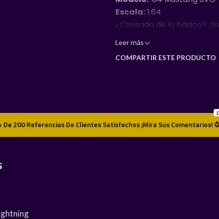
Escala:
1:64
​¿Cansado de lo básico? ¡S
Leer más
COMPARTIR ESTE PRODUCTO
​No son juguetes, son réplic
perfecto, esto es para ti:
D
+ De 200 Referencias De Clientes Satisfechos ¡Mira Sus Comentarios! 
Cuerpo y base de metal (Re
s
Llantas de goma para un r
Detalles de pintura premiu
ightning