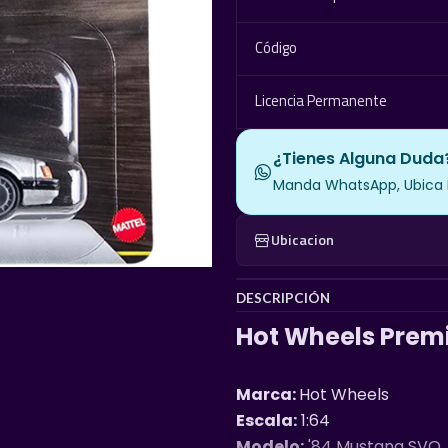
Código
Licencia Permanente
¿Tienes Alguna Duda
Manda WhatsApp, Ubica El
Ubicacion
DESCRIPCIÓN
Hot Wheels Premi
Marca:
Hot Wheels
Escala:
1:64
Modelo:
'84 Mustang SVO