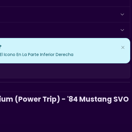
?
 Icono En La Parte Inferior Derecha
um (Power Trip) - '84 Mustang SVO