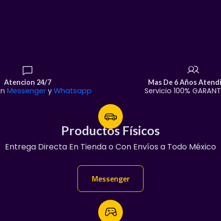
¿Cómo los adquieres?
Recolección local:
Visítan
Federal #8), Chihuahua, Ch
​Envíos:
¡Llegamos a toda l
Atencion 24/7
Mas De 6 Años Atend
En
Messenger
y
Whatsapp
Servicio 100% GARAN
Productos Físicos
Productos Físicos
Entrega Directa En Tienda o Con Envíos a Todo México
¡Servicio Garantizado!
Manda Mensaje:
Messenger
Messenger
​¡No dejes que se escapen d