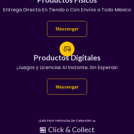
Entrega Directa En Tienda o Con Envíos a Todo México
¡Servicio Garantizado!
Manda Mensaje:
Messenger
Messenger
Productos Digitales
Productos Digitales
¡Juegos y Licencias Al Instante, Sin Esperas!
100% Garantizado
Entregas En Chat Vip
👇
Messenger
Messenger
¡Solo Para Vehiculos De Colección! 🚗
🏪 Click & Collect