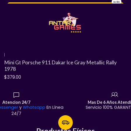
Da Click
+ De 200 Referencias De Clientes Satisfechos ¡Mira Sus Comentarios! 🥳💫
|
Agotado
Mini Gt Porsche 911 Dakar Ice Gray Metallic Rally
1978
$379.00
Atencion 24/7
Mas De 6 Años Atend
essenger
y
Whatsapp
En Línea
Servicio 100% GARAN
24/7
Productos Físicos
Productos Físicos