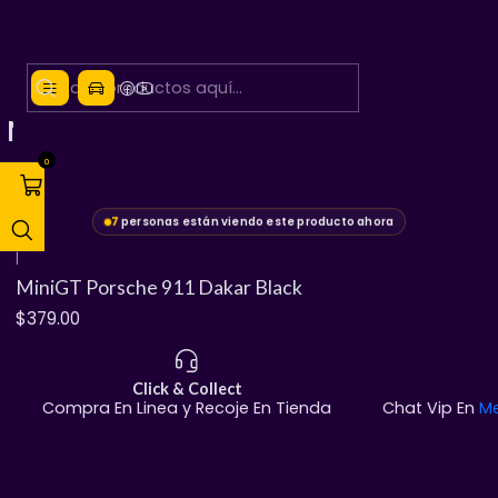
MiniGt
0
7
personas están viendo este producto ahora
|
Agotado
MiniGT Porsche 911 Dakar Black
$379.00
Click & Collect
Compra En Linea y Recoje En Tienda
Chat Vip En
M