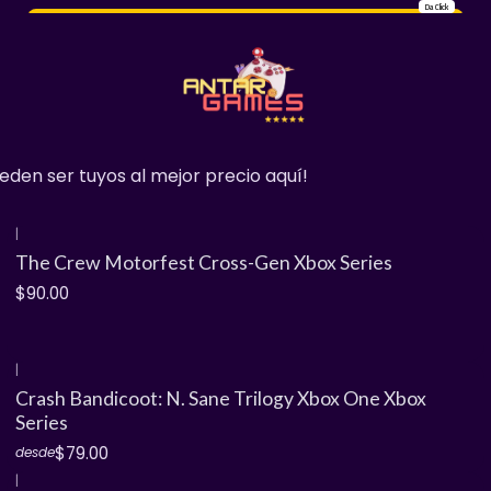
Da Click
+ De 200 Referencias De Clientes Satisfechos ¡Mira Sus Comentarios! 🥳💫
den ser tuyos al mejor precio aquí!
|
The Crew Motorfest Cross-Gen Xbox Series
$90.00
|
Crash Bandicoot: N. Sane Trilogy Xbox One Xbox
Series
$79.00
desde
|