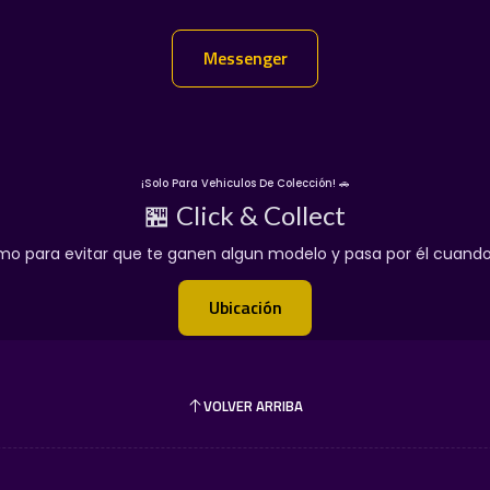
Entregas En Chat Vip
👇
Messenger
Messenger
¡Solo Para Vehiculos De Colección! 🚗
🏪 Click & Collect
o para evitar que te ganen algun modelo y pasa por él cuando p
Ubicación
VOLVER ARRIBA