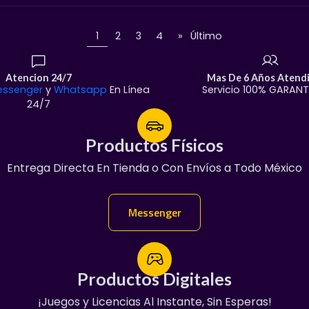
1
2
3
4
»
Último
Atencion 24/7
Mas De 6 Años Atend
essenger
y
Whatsapp
En Línea
Servicio 100% GARAN
24/7
Productos Físicos
Productos Físicos
Entrega Directa En Tienda o Con Envíos a Todo México
¡Servicio Garantizado!
Manda Mensaje:
Messenger
Messenger
Productos Digitales
Productos Digitales
¡Juegos y Licencias Al Instante, Sin Esperas!
100% Garantizado