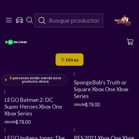
Da Click
+ De 200 Referencias De Clientes Satisfechos ¡Mira Sus Comentarios! 🥳💫
Juegos Xbox Series
¡Los lanzamientos más épicos y de nueva generación pueden
EN LÍNEA
ser tuyos al mejor precio aquí!
Filtros
|
3
personas están viendo este
producto ahora
SpongeBob's Truth or
Square Xbox One Xbox
|
Series
LEGO Batman 2: DC
$79.00
desde
Super Heroes Xbox One
Xbox Series
$79.00
desde
|
|
LEGO Indiana Jones: The
PES 2021 Xbox One Xbox