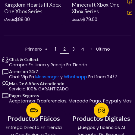
Kingdom Hearts III Xbox
Minecraft Xbox One
One Xbox Series
Xbox Series
$89.00
$79.00
desde
desde
Primero
«
1
2
3
4
»
Último
Click & Collect
Compra En Linea y Recoje En Tienda
Atencion 24/7
Chat Vip En
Messenger
y
Whatsapp
En Línea 24/7
Mas De 6 Años Atendiendo
Servicio 100% GARANTIZADO
Pagos Seguros
Aceptamos Trasferencias, Mercado Pago, Paypal y Mas
Productos Físicos
Productos Físicos
Productos Digitales
Productos Digitales
Entrega Directa En Tienda
¡Servicio Garantizado!
¡Juegos y Licencias Al
100% Garantizado
o Con Envíos a Todo
Manda Mensaje:
Entregas En Chat Vip
Instante, Sin Esperas!