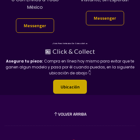
México
👇
Messenger
Messenger
Messenger
Messenger
¡Solo Para Vehiculos De Colección! 🚗
🏪 Click & Collect
Asegura tu pieza:
Compra en línea hoy mismo para evitar que te
ganen algun modelo y pasa por él cuando puedas, en la siguiente
ubicación de abajo 👇
Ubicación
VOLVER ARRIBA