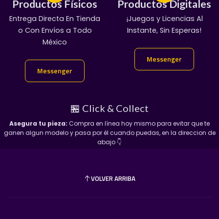
Productos Físicos
Productos Físicos
Productos Digitales
Productos Digitales
Entrega Directa En Tienda
¡Servicio Garantizado!
¡Juegos y Licencias Al
100% Garantizado
o Con Envíos a Todo
Manda Mensaje:
Entregas En Chat Vip
Instante, Sin Esperas!
México
👇
Messenger
Messenger
​¡No dejes que se escapen de tu vitrina! Mándanos
Messenger
Messenger
mensaje directo y aparta el tuyo.
🏪 Click & Collect
Asegura tu pieza:
Compra en línea hoy mismo para evitar que te
ganen algun modelo y pasa por él cuando puedas, en la direccion de
abajo 👇
VOLVER ARRIBA