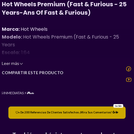
Hot Wheels Premium (Fast & Furious - 25
Years-Ans Of Fast & Furious)
Marca:
Hot Wheels
Modelo:
Hot Wheels Premium (Fast & Furious - 25
Years
Escala:
1:64
Escala:
1:64
Leer más
​¿Cansado de lo básico? ¡Sube de nivel tu colección con
COMPARTIR ESTE PRODUCTO
Hot Wheels Premium
!
S INMEDIATAS ⚡🎮🚗
​No son juguetes, son réplicas de alta calidad. Si buscas
Da Click
+ De 200 Referencias De Clientes Satisfechos ¡Mira Sus Comentarios! 🥳💫
ese peso real y el detalle perfecto, esto es para ti: