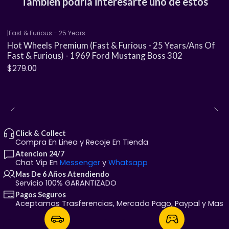
También podría interesarte uno de estos
Cuerpo y base de metal (Real Riders).
|
Fast & Furious - 25 Years
Hot Wheels Premium (Fast & Furious - 25 Years/Ans Of
Llantas de goma para un rodado auténtico.
Fast & Furious) - 1969 Ford Mustang Boss 302
$279.00
Detalles de pintura premium y piezas icónicas.
¿Cómo los adquieres?
Click & Collect
Recolección local:
Visítanos en Calle Felipe Ángeles
Compra En Linea y Recoje En Tienda
(justo frente a la Secundaria Federal #8), Chihuahua,
Atencion 24/7
Chat Vip En
Messenger
y
Whatsapp
Chih.
Mas De 6 Años Atendiendo
​Envíos:
¡Llegamos a toda la República Mexicana!
Servicio 100% GARANTIZADO
Pagos Seguros
Aceptamos Trasferencias, Mercado Pago, Paypal y Mas