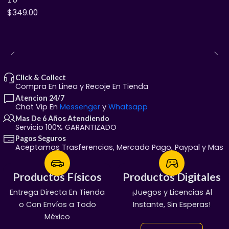
$349.00
¿Cómo los adquieres?
​Recolección local: Visítanos en Calle Felipe Ángeles
(justo frente a la Secundaria Federal #8), Chihuahua,
Chih.​
Envíos: ¡Llegamos a toda la República Mexicana!
Click & Collect
Compra En Linea y Recoje En Tienda
Atencion 24/7
Chat Vip En
Messenger
y
Whatsapp
Mas De 6 Años Atendiendo
Servicio 100% GARANTIZADO
Pagos Seguros
Aceptamos Trasferencias, Mercado Pago, Paypal y Mas
Productos Físicos
Productos Físicos
Productos Digitales
Productos Digitales
Entrega Directa En Tienda
¡Servicio Garantizado!
¡Juegos y Licencias Al
100% Garantizado
​¡No dejes que se escapen de tu vitrina! Mándanos
o Con Envíos a Todo
Manda Mensaje:
Entregas En Chat Vip
Instante, Sin Esperas!
mensaje directo y aparta el tuyo.
México
👇