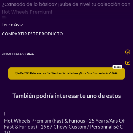
​¿Cansado de lo básico? ¡Sube de nivel tu colección con
Hot Wheels Premium!
Leer más
COMPARTIR ESTE PRODUCTO
​No son juguetes, son réplicas de alta calidad.
Si buscas ese peso real y el detalle perfecto, esto es
para ti:
S INMEDIATAS ⚡🎮🚗
Da Click
Cuerpo y base de metal (Real Riders).
+ De 200 Referencias De Clientes Satisfechos ¡Mira Sus Comentarios! 🥳💫
También podría interesarte uno de estos
Llantas de goma para un rodado auténtico.
|
Detalles de pintura premium y piezas icónicas.
Hot Wheels Premium (Fast & Furious - 25 Years/Ans Of
Fast & Furious) - 1967 Chevy Custom / Personnalisé C-
10