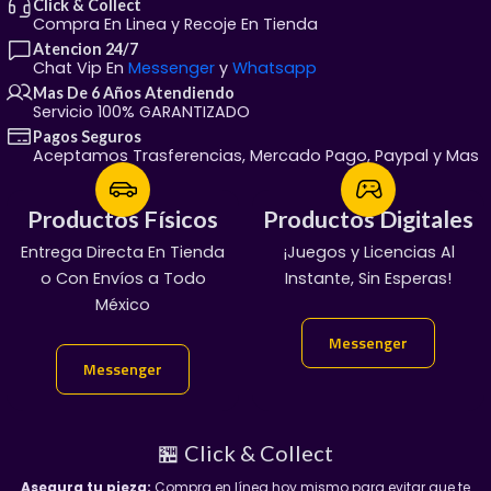
que te garantizamos una experiencia de compra
Click & Collect
Compra En Linea y Recoje En Tienda
profesional y totalmente confiable:
Atencion 24/7
Chat Vip En
Messenger
y
Whatsapp
📦 1. Envíos a toda la República
Mas De 6 Años Atendiendo
Mexicana
Servicio 100% GARANTIZADO
Pagos Seguros
Aceptamos Trasferencias, Mercado Pago, Paypal y Mas
Protección Nivel Coleccionista:
Somos
especialistas en empaque. Protegemos tu envío de
Productos Físicos
Productos Físicos
Productos Digitales
Productos Digitales
manera meticulosa para garantizar que tanto la
tarjeta premium como la burbuja plástica te
Entrega Directa En Tienda
¡Servicio Garantizado!
¡Juegos y Licencias Al
100% Garantizado
lleguen impecables, sin dobleces ni esquinas
o Con Envíos a Todo
Manda Mensaje:
Entregas En Chat Vip
Instante, Sin Esperas!
maltratadas.
México
👇
Logística Segura:
Realizamos envíos rápidos a
Messenger
Messenger
cualquier estado del país a través de las empresas
Messenger
Messenger
de mensajería más seguras. Te proporcionamos tu
número de guía de forma inmediata para que
rastrees tu paquete en tiempo real.
🏪 Click & Collect
Asegura tu pieza:
Compra en línea hoy mismo para evitar que te