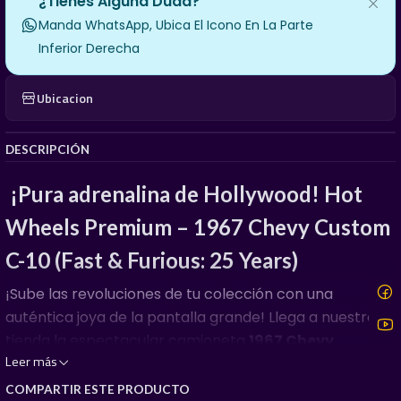
¿Tienes Alguna Duda?
Manda WhatsApp, Ubica El Icono En La Parte
Inferior Derecha
Ubicacion
DESCRIPCIÓN
¡Pura adrenalina de Hollywood! Hot
Wheels Premium – 1967 Chevy Custom
C-10 (Fast & Furious: 25 Years)
¡Sube las revoluciones de tu colección con una
auténtica joya de la pantalla grande! Llega a nuestra
tienda la espectacular camioneta
1967 Chevy
Leer más
Custom C-10
, perteneciente a la exclusiva serie
premium que conmemora los
25 años de la icónica
COMPARTIR ESTE PRODUCTO