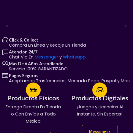
Diseño Réplica Oficial:
Cuenta con los detalles y
logotipos reales del famoso piloto de Red Bull y
especialista en drift, "Mad Mike".
Estética Agresiva:
Sus líneas anchas de carreras
y rines deportivos le dan una presencia imponente
en cualquier exhibidor.
Click & Collect
Compra En Linea y Recoje En Tienda
Pieza de Culto:
Indispensable si coleccionas autos
Atencion 24/7
japoneses (
JDM
), modelos de carreras reales o
Chat Vip En
Messenger
y
Whatsapp
ediciones especiales de Hot Wheels.
Mas De 6 Años Atendiendo
Servicio 100% GARANTIZADO
🏬 ¡Compra con total
Pagos Seguros
Aceptamos Trasferencias, Mercado Pago, Paypal y Mas
confianza en AntarGames!
Productos Físicos
Productos Físicos
Productos Digitales
Productos Digitales
Sabemos el valor que tiene cada pieza para ti, por eso
Entrega Directa En Tienda
¡Servicio Garantizado!
¡Juegos y Licencias Al
100% Garantizado
te garantizamos un servicio de primera calidad:
o Con Envíos a Todo
Manda Mensaje:
Entregas En Chat Vip
Instante, Sin Esperas!
📦 1. Envíos a toda la República
México
👇
Mexicana
Messenger
Messenger