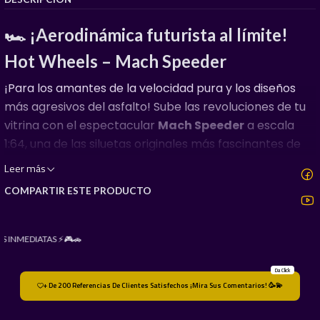
🏎️ ¡Aerodinámica futurista al límite!
Hot Wheels – Mach Speeder
¡Para los amantes de la velocidad pura y los diseños
más agresivos del asfalto! Sube las revoluciones de tu
vitrina con el espectacular
Mach Speeder
a escala
1:64, una de las siluetas originales más fascinantes de
Hot Wheels. Diseñado con una clara inspiración en los
Leer más
modernos hiperautos de resistencia y los prototipos de
COMPARTIR ESTE PRODUCTO
carreras de alta tecnología, este modelo transmite
movimiento y agresividad incluso estando
completamente estático.
S INMEDIATAS ⚡🎮🚗
El casting resalta de manera magistral por sus líneas
Da Click
fluidas, un capó ultra bajo, guardabarros ensanchados
+ De 200 Referencias De Clientes Satisfechos ¡Mira Sus Comentarios! 🥳💫
de estilo de competencia y un enorme alerón trasero