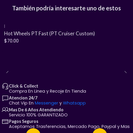
integrado que corta el viento. Con una postura de pista
También podría interesarte uno de estos
perfecta y sus característicos rines deportivos, es un
auto ideal tanto para devorar las pistas naranjas de
Mattel como para destacar en colecciones enfocadas
|
en superdeportivos exóticos del mañana.
Hot Wheels PT Fast (PT Cruiser Custom)
$70.00
🌟 Detalles de la pieza de
colección:
Silueta Hiperdeportiva Radical:
Impresionante
diseño aerodinámico de perfil bajo que simula un
verdadero devorador de pistas de carreras.
Click & Collect
Gran Nivel de Acabado:
Pintura de alta fidelidad
Compra En Linea y Recoje En Tienda
complementada con gráficos deportivos nítidos
Atencion 24/7
Chat Vip En
Messenger
y
Whatsapp
de fábrica que resaltan su musculoso chasis.
Mas De 6 Años Atendiendo
Construcción para Alta Velocidad:
Cuerpo
Servicio 100% GARANTIZADO
fabricado en metal fundido a presión (
die-cast
)
Pagos Seguros
Aceptamos Trasferencias, Mercado Pago, Paypal y Mas
combinado con piezas plásticas y ruedas de