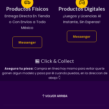
rodado libre optimizadas para el máximo
Productos Físicos
Productos Físicos
Productos Digitales
Productos Digitales
rendimiento.
Blíster Sellado de Fábrica:
Se entrega en su
Entrega Directa En Tienda
¡Servicio Garantizado!
¡Juegos y Licencias Al
100% Garantizado
tarjeta original sellada, garantizando que tanto la
o Con Envíos a Todo
Manda Mensaje:
Entregas En Chat Vip
Instante, Sin Esperas!
burbuja plástica como la tarjeta se mantengan
México
👇
impecables para tu exhibidor.
Messenger
Messenger
Messenger
Messenger
🏬 Adquiérelo de forma fácil y
segura en AntarGames
🏪 Click & Collect
Nos tomamos tu pasión muy en serio. Elige el método
Asegura tu pieza:
Compra en línea hoy mismo para evitar que te
que mejor se adapte a ti para incorporar este bólido a
ganen algun modelo y pasa por él cuando puedas, en la direccion de
tu vitrina:
abajo 👇
📦 1. Envíos a toda la República
Mexicana
VOLVER ARRIBA
Protección Nivel Coleccionista:
Sabemos lo