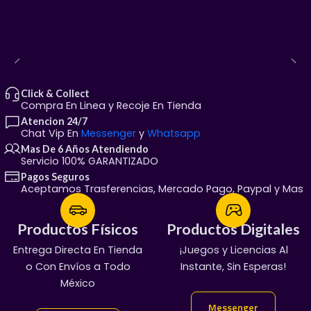
Click & Collect
Compra En Linea y Recoje En Tienda
Atencion 24/7
Chat Vip En
Messenger
y
Whatsapp
Mas De 6 Años Atendiendo
Servicio 100% GARANTIZADO
Pagos Seguros
Aceptamos Trasferencias, Mercado Pago, Paypal y Mas
¿Por qué elegir esta Ford F-150?
La serie F de Ford es una leyenda viviente, y el modelo
Productos Físicos
Productos Físicos
Productos Digitales
Productos Digitales
de 1991 es el balance perfecto entre lo clásico y lo
Entrega Directa En Tienda
¡Servicio Garantizado!
¡Juegos y Licencias Al
100% Garantizado
moderno. Greenlight se destaca por su fidelidad al
o Con Envíos a Todo
Manda Mensaje:
Entregas En Chat Vip
Instante, Sin Esperas!
vehículo real, lo que la convierte en una inversión ideal
México
👇
tanto para quienes inician su colección como para los
Messenger
Messenger