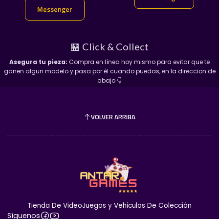
veteranos que buscan completar su garaje a escala.
Messenger
Messenger
🏪 Click & Collect
Asegura tu pieza:
Compra en línea hoy mismo para evitar que te
ganen algun modelo y pasa por él cuando puedas, en la direccion de
abajo 👇
Información de Compra y Envío:
VOLVER ARRIBA
Envíos:
Realizamos envíos rápidos y seguros a
toda la República para que tu pieza llegue en
perfectas condiciones.
Confianza Garantizada:
Contamos con más de
8 años de experiencia
en el mercado del
coleccionismo y más de
300 referencias
de
clientes satisfechos que avalan nuestra seriedad.
Tienda De VideoJuegos y Vehiculos De Colección
Síguenos