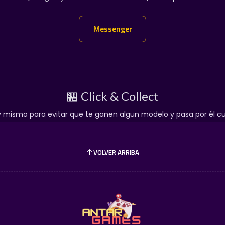
Entregas En Chat Vip
👇
Messenger
Messenger
🏪 Click & Collect
mismo para evitar que te ganen algun modelo y pasa por él cua
🏬 Adquiérel
en AntarGa
VOLVER ARRIBA
Nos tomamos tu pasión muy 
para incorporar esta joya a
📦 1. Envíos a 
Protección Nivel Cole