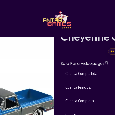
¡Pregunta Por Las Promociones De La Semana!
|
Greenlight
Cheyenne 
4
Solo Para Videojuegos👇
Cuenta Compartida
Cuenta Principal
Cuenta Completa
Código