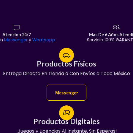
Construcción Premiu
y chasis inferior metál
Llantas de Goma con 
detallados y tapones 
Atencion 24/7
Mas De 6 Años Atend
de fábrica de Chevrole
En
Messenger
y
Whatsapp
Servicio 100% GARAN
Detalles Históricos d
"Cheyenne", parilla del
detallados y calaveras
Productos Físicos
Productos Físicos
Edición de Colección
Entrega Directa En Tienda o Con Envíos a Todo México
¡Servicio Garantizado!
altamente decorado, id
Manda Mensaje:
espacio favorito.
Messenger
Messenger
Productos Digitales
Productos Digitales
¡Juegos y Licencias Al Instante, Sin Esperas!
100% Garantizado