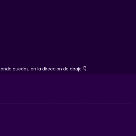
ndo puedas, en la direccion de abajo 👇
a de forma fácil y segura
mes
en serio. Elige el método que mejor se adapte a ti
zul a tu garaje a escala:
toda la República Mexicana
ccionista:
Sabemos el valor de un blíster perfecto.