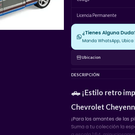
Licencia Permanente
¿Tienes Alguna Duda
Manda WhatsApp, Ubica El
Ubicacion
DESCRIPCIÓN
🛻 ¡Estilo retro im
Chevrolet Cheyenn
¡Para los amantes de las p
Suma a tu colección la es
a escala 1:64, minuciosame