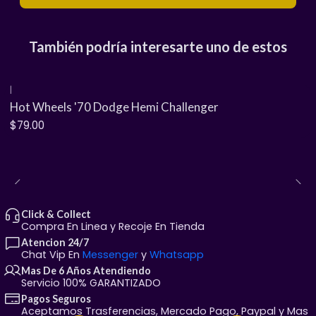
El acabado en negro profundo resalta de manera
perfecta las líneas imponentes y musculosas de su
carrocería de metal, complementado por los detalles
También podría interesarte uno de estos
cromados en la icónica parrilla delantera y las
defensas. Es una pieza obligatoria si eres coleccionista
|
de camionetas clásicas de la vieja escuela o buscas los
Hot Wheels '70 Dodge Hemi Challenger
mejores castings de la marca Dodge.
$79.00
Click & Collect
Compra En Linea y Recoje En Tienda
Atencion 24/7
Chat Vip En
Messenger
y
Whatsapp
🌟 Atributos de nivel
Mas De 6 Años Atendiendo
coleccionista:
Servicio 100% GARANTIZADO
Pagos Seguros
Construcción Premium Metal/Metal:
Carrocería
Aceptamos Trasferencias, Mercado Pago, Paypal y Mas