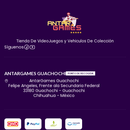
Tienda De VideoJuegos y Vehiculos De Colección
Síguenos
ANTARGAMES GUACHOCHI
PUNTO DE RECOGIDA
AntarGames Guachochi
Felipe Angeles, Frente ala Secundaria Federal
33180 Guachochi - Guachochi
Chihuahua - México
🏬 Adquiérela de forma fácil y
segura en AntarGames
Nos apasiona el coleccionismo tanto como a ti. Elige la