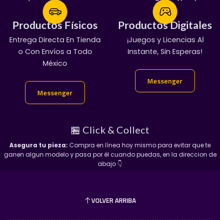
de metal fundido a presión (
die-cast
) y chasis
inferior metálico que brindan un gran peso y un
Productos Físicos
Productos Físicos
Productos Digitales
Productos Digitales
realismo insuperable.
Entrega Directa En Tienda
¡Servicio Garantizado!
¡Juegos y Licencias Al
100% Garantizado
Llantas de Goma Auténticas:
Neumáticos de
o Con Envíos a Todo
Manda Mensaje:
Entregas En Chat Vip
Instante, Sin Esperas!
caucho real con rines detallados de la época que
México
👇
imitan perfectamente el equipamiento de tracción
Messenger
Messenger
clásico de Dodge.
Messenger
Messenger
Detalles Oficiales de Fábrica:
Parrilla frontal
cromada característica del 81, calaveras
texturizadas, emblemas reproducidos fielmente e
🏪 Click & Collect
interiores detallados.
Asegura tu pieza:
Compra en línea hoy mismo para evitar que te
Serie de Colección Limitada:
Presentada en un
ganen algun modelo y pasa por él cuando puedas, en la direccion de
empaque tipo blíster decorado que asegura la
abajo 👇
protección impecable de la pieza para exhibición.
VOLVER ARRIBA