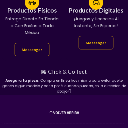
Construcción Duradera:
Cuerpo fabricado en
Productos Físicos
Productos Físicos
Productos Digitales
Productos Digitales
metal fundido a presión (
die-cast
) combinado con
Entrega Directa En Tienda
¡Servicio Garantizado!
¡Juegos y Licencias Al
100% Garantizado
base plástica de alta resistencia bajo los
o Con Envíos a Todo
Manda Mensaje:
Entregas En Chat Vip
Instante, Sin Esperas!
estándares de Mattel.
México
👇
Blíster Sellado de Fábrica:
Se entrega en su
Messenger
Messenger
tarjeta original sellada, garantizando que tanto la
Messenger
Messenger
burbuja plástica como la tarjeta se mantengan
impecables para tu stock.
🏬 Adquiérela de forma fácil y
🏪 Click & Collect
segura en AntarGames
Asegura tu pieza:
Compra en línea hoy mismo para evitar que te
ganen algun modelo y pasa por él cuando puedas, en la direccion de
abajo 👇
Nos tomamos tu pasión muy en serio. Elige el método
que mejor se adapte a ti para incorporar este clásico
"Euro" a tu vitrina:
VOLVER ARRIBA
📦 1. Envíos a toda la República