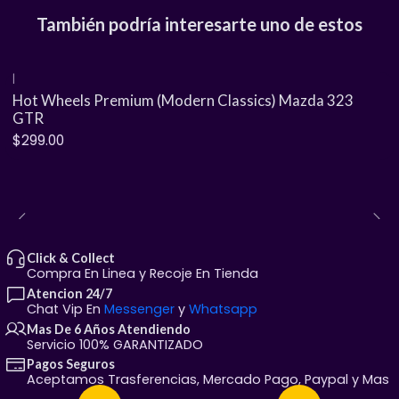
incluye defensas ensanchadas, enormes escapes y un
También podría interesarte uno de estos
alerón integrado. Es una pieza obligatoria tanto para
los fanáticos apasionados de la cultura Volkswagen y el
|
estilo Euro, como para quienes coleccionan las
Hot Wheels Premium (Modern Classics) Mazda 323
variantes más creativas y con personalidad de Hot
GTR
Wheels.
$299.00
🌟 Detalles de la pieza de
colección:
Diseño Tooned Carismático:
Líneas exageradas
y proporciones únicas de estilo
cartoon
que le dan
Click & Collect
Compra En Linea y Recoje En Tienda
una presencia sumamente divertida y original en
Atencion 24/7
cualquier exhibidor.
Chat Vip En
Messenger
y
Whatsapp
Gran Nivel de Acabado:
Pintura brillante de alta
Mas De 6 Años Atendiendo
Servicio 100% GARANTIZADO
fidelidad complementada con interiores
Pagos Seguros
moldeados al detalle y rines deportivos
Aceptamos Trasferencias, Mercado Pago, Paypal y Mas
característicos de la línea.