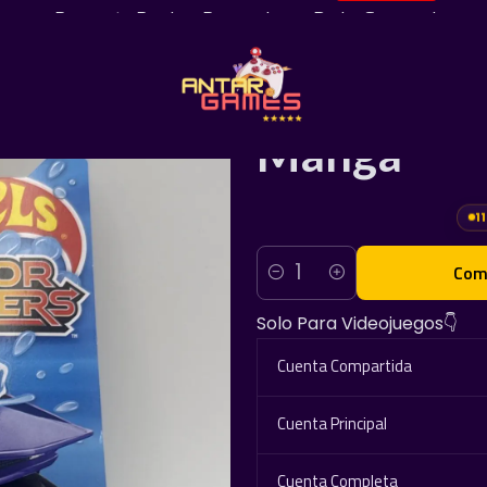
¡Pregunta Por Las Promociones De La Semana!
|
Hot Wheels
Manga
11
Com
Cantidad
Solo Para Videojuegos👇
Cuenta Compartida
Cuenta Principal
Cuenta Completa