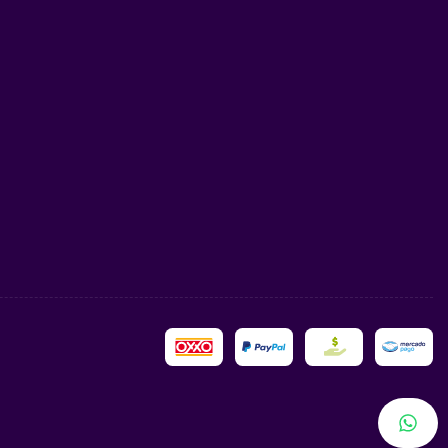
e de la escuela secundaria federal). ¡Pasa a saludarnos
edades en básicos, piezas JDM e interactivos que
ición!
 años respaldando tu
ioridad número uno. Nuestra trayectoria de
más de 8
s de 300 referencias
de clientes felices en todo
0% auténticas y un servicio completamente profesional.
ieres llevarte este deportivo junto con tu Shark Hammer
ed Twin Mill de la misma serie
Color Shifters
, recuerda
uestro
Sistema de apartado de 30 días
. ¡Asegura tus
!
 Track Manga tienes disponibles en tu stock variantes
iezas JDM premium de la cultura pop, avísame para