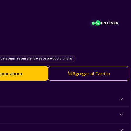
EN LÍNEA
 Color Shifters Track
personas están viendo este producto ahora
prar ahora
Agregar al Carrito