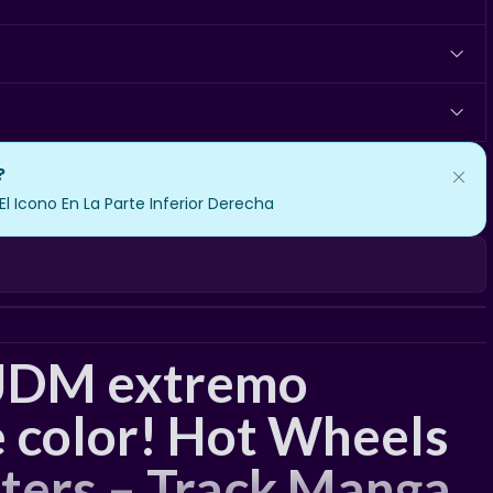
?
 Icono En La Parte Inferior Derecha
o JDM extremo
 color! Hot Wheels
fters – Track Manga