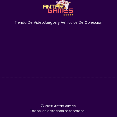
Ángeles
(justo enfrent
y conoce todas las nov
tenemos listos en exhib
Tienda De VideoJuegos y Vehiculos De Colección
🤝 Más de 8
pasión
Tu confianza es nuestra pr
años de experiencia y má
México garantiza piezas 10
📅
¡Haz tu paquete!
Si qu
2.0, el Batmobile o el Toon
que puedes aprovechar n
piezas favoritas desde hoy
2026 AntarGames.
Sugerencia:
Si además del
Todos los derechos reservados.
.
del clásico
Mad Manga
o p